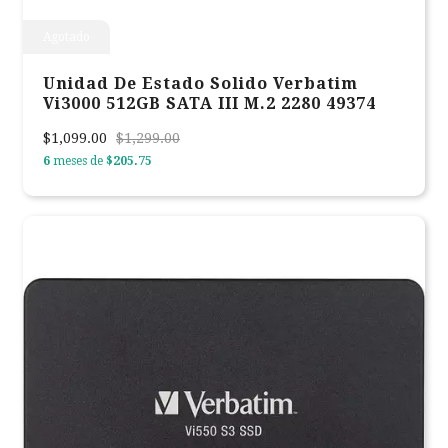
Agotado
Unidad De Estado Solido Verbatim
Vi3000 512GB SATA III M.2 2280 49374
$1,099.00
$1,299.00
6
meses de
$205.75