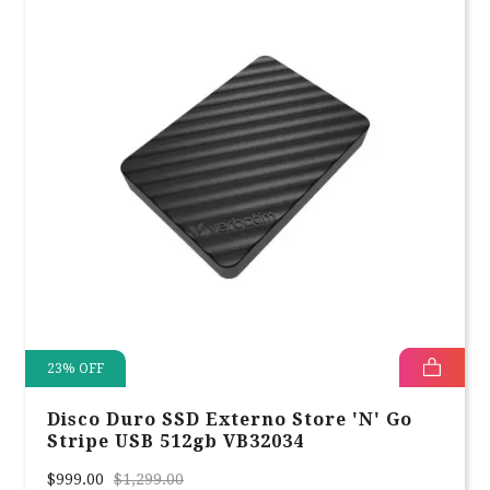
23
%
OFF
Disco Duro SSD Externo Store 'N' Go
Stripe USB 512gb VB32034
$999.00
$1,299.00