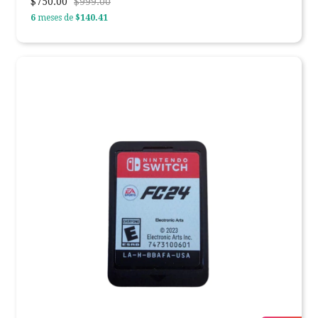
$750.00
$999.00
6
meses de
$140.41