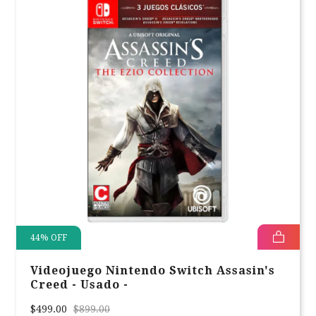
44
%
OFF
Videojuego Nintendo Switch Assasin's
Creed - Usado -
$499.00
$899.00