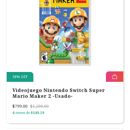
38
%
OFF
Videojuego Nintendo Switch Super
Mario Maker 2 -Usado-
$799.00
$1,299.00
6
meses de
$149.59