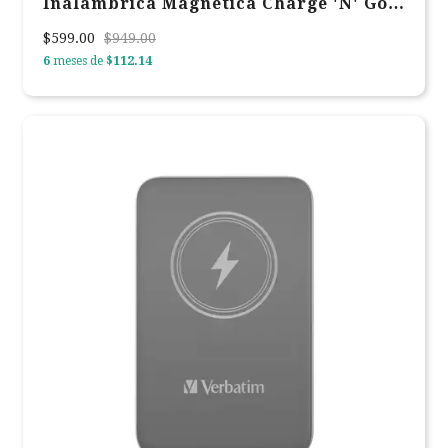
Inalambrica Magnetica Charge 'N' Go
Verbatim Negra 32264
$599.00
$949.00
6
meses de
$112.14