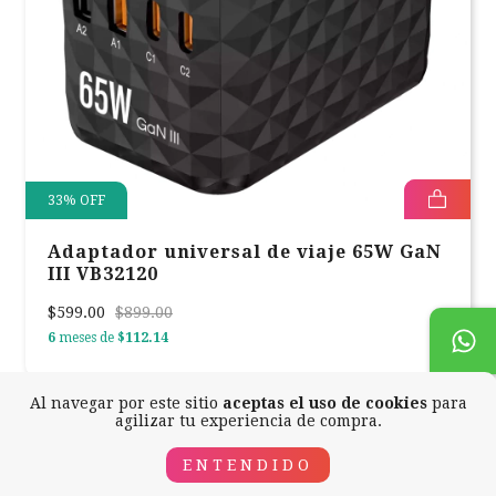
33
%
OFF
Adaptador universal de viaje 65W GaN
III VB32120
$599.00
$899.00
6
meses de
$112.14
Al navegar por este sitio
aceptas el uso de cookies
para
agilizar tu experiencia de compra.
ENTENDIDO