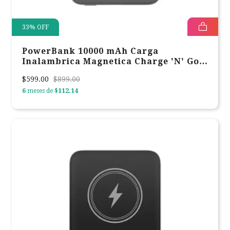
33
%
OFF
PowerBank 10000 mAh Carga
Inalambrica Magnetica Charge 'N' Go
Verbatim Gris 32249
$599.00
$899.00
6
meses de
$112.14