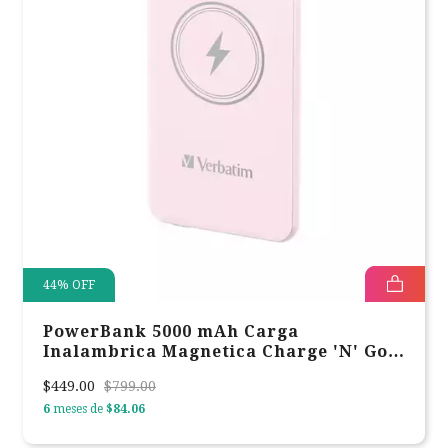
44
%
OFF
PowerBank 5000 mAh Carga
Inalambrica Magnetica Charge 'N' Go
Verbatim Rosa 32243
$449.00
$799.00
6
meses de
$84.06