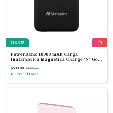
33
%
OFF
PowerBank 10000 mAh Carga
Inalambrica Magnetica Charge 'N' Go
Verbatim Negra 32245
$599.00
$899.00
6
meses de
$112.14