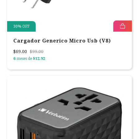
30
%
OFF
Cargador Generico Micro Usb (V8)
$69.00
$99.00
6
meses de
$12.92