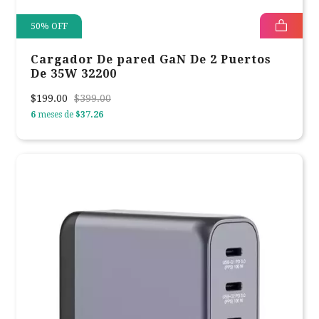
50
%
OFF
Cargador De pared GaN De 2 Puertos
De 35W 32200
$199.00
$399.00
6
meses de
$37.26