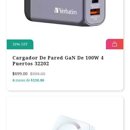
30
%
OFF
Cargador De Pared GaN De 100W 4
Puertos 32202
$699.00
$999.00
6
meses de
$130.86