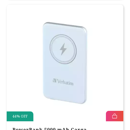
44
%
OFF
PowerBank 5000 mAh Carga