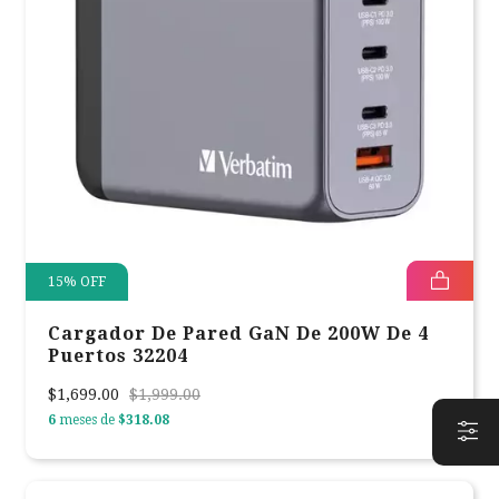
15
%
OFF
Cargador De Pared GaN De 200W De 4
Puertos 32204
$1,699.00
$1,999.00
6
meses de
$318.08