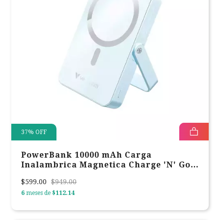
37
%
OFF
PowerBank 10000 mAh Carga
Inalambrica Magnetica Charge 'N' Go
Verbatim Azul 32266
$599.00
$949.00
6
meses de
$112.14